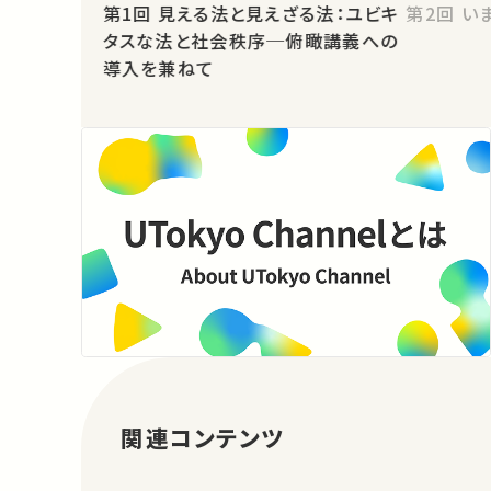
第1回 見える法と見えざる法：ユビキ
第2
タスな法と社会秩序─俯瞰講義への
導入を兼ねて
関連コンテンツ