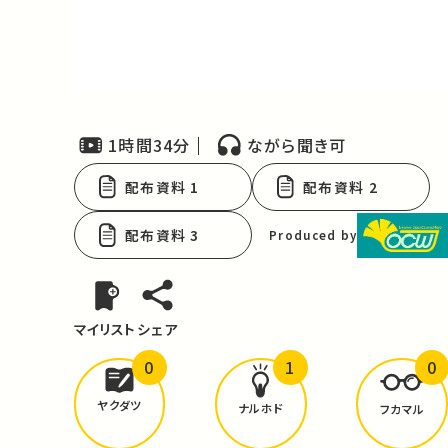
Video
1時間34分
ながら聞き可
配布資料 1
配布資料 2
配布資料 3
Produced by
マイリスト
シェア
0
1
0
どんな学びが
ありましたか？
ヤクダツ
ナルホド
フカマル