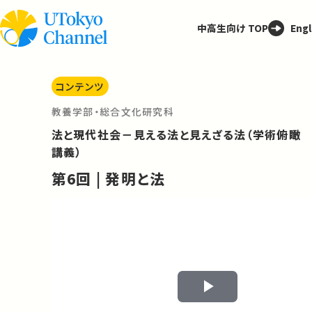
中高生向け TOP
Engl
コンテンツ
教養学部・総合文化研究科
法と現代社会－見える法と見えざる法（学術俯瞰
講義）
第6回 | 発明と法
Play