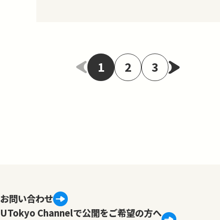
の内積【00:54:58】Cauchy–Schwarz
の不等式【01:01:27】正規直交基底
1
2
3
お問い合わせ
UTokyo Channelで公開をご希望の方へ