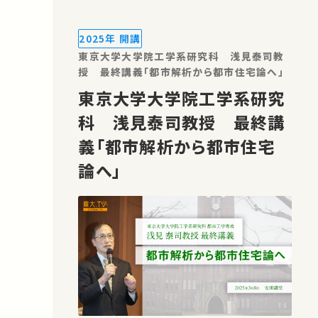
ほかの誰かの学びに繋がるかもしれませ
ん。 お気に入りの講義・講演があれば
2025年 開講
SNSなどでシェアをお願いします。
東京大学大学院工学系研究科 浅見泰司教
授 最終講義「都市解析から都市住宅論へ」
東京大学大学院工学系研究
科 浅見泰司教授 最終講
義「都市解析から都市住宅
論へ」