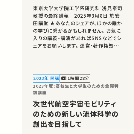
東京大学大学院工学系研究科 浅見泰司
教授の最終講義 2025年3月8日 於安
田講堂 ★あなたのシェアが、ほかの誰か
の学びに繋がるかもしれません。 お気に
入りの講義・講演があればSNSなどでシ
ェアをお願いします。 運営・著作権処理・
映像編集：東京大学 大学総合教育研究
センター こちらの動画の概要を特集記
事でもご紹介しています。 ⇒都市計画に
ついて学ぶ～都市計画の研究者人生か
2023年 開講
1時間28分
ら～（「最終講義『都市解析から都…
2023年度：高校生と大学生のための金曜特
別講座
次世代航空宇宙モビリティ
のための新しい流体科学の
創出を目指して