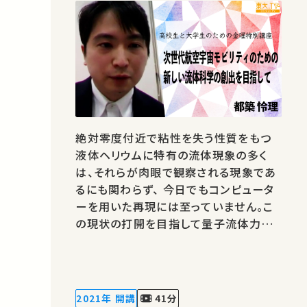
絶対零度付近で粘性を失う性質をもつ
液体ヘリウムに特有の流体現象の多く
は、それらが肉眼で観察される現象であ
るにも関わらず、 今日でもコンピュータ
ーを用いた再現には至っていません。こ
の現状の打開を目指して量子流体力学
と流体力学を接続する新しい流体理論に
関する研究を進めています。 本講義では
それらの最先端の知見も踏まえながら、
次世代の航空宇宙モビリティに必要な
2021年 開講
41分