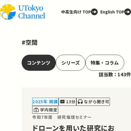
中高生向け TOP
English TOP
#空間
コンテンツ
シリーズ
特集・コラム
該当数：143件
2025年 開講
13分
ながら聞き可
学内限定
令和7年度 研究倫理セミナー
ドローンを用いた研究にお