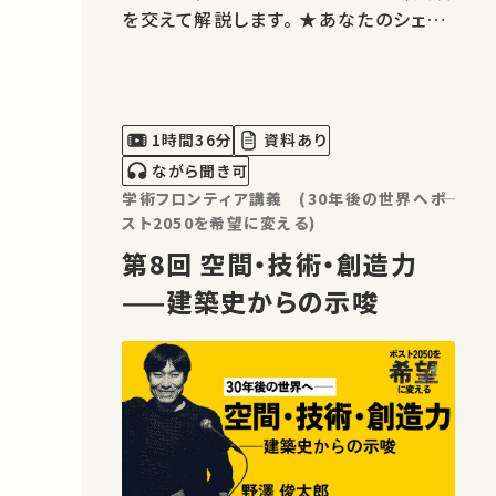
を交えて解説します。 ★あなたのシェア
が、ほかの誰かの学びに繋がるかもしれ
ません。 お気に入りの講義・講演があれ
ばSNSなどでシェアをお願いします。 運
営・著作権処理・映像編集：東京大学 大
1時間36分
資料あり
学総合教育研究センター こ…
ながら聞き可
学術フロンティア講義 (30年後の世界へ――ポ
スト2050を希望に変える)
第8回 空間・技術・創造力
——建築史からの示唆