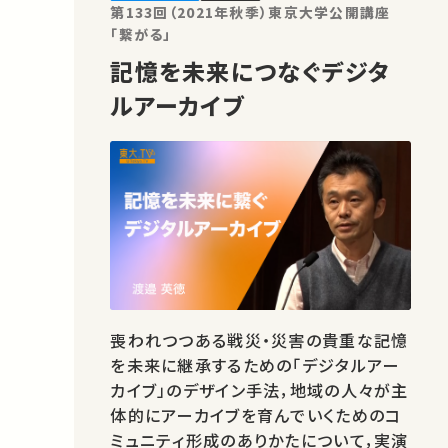
「新しい流体科学」とは何かを考えたいと
第133回（2021年秋季）東京大学公開講座
思いま…
「繋がる」
記憶を未来につなぐデジタ
ルアーカイブ
喪われつつある戦災・災害の貴重な記憶
を未来に継承するための「デジタルアー
カイブ」のデザイン手法，地域の人々が主
体的にアーカイブを育んでいくためのコ
ミュニティ形成のありかたについて，実演