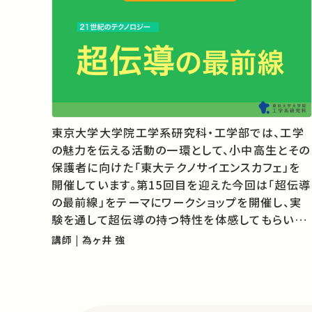
東京大学大学院工学系研究科・工学部では、工学
の魅力を伝える活動の一環として、小中高生とその
保護者に向けた「東大テクノサイエンスカフェ」を
開催しています。第15回目を迎えた今回は「超伝導
の最前線」をテーマにワークショップを開催し、実
験を通して超伝導の持つ特性を体感してもらいま
した。 ★東大テクノサイエンスカフェ
講師 | 為ヶ井 強
http://www.t.u-
tokyo.ac.jp/foe/admission/t_lab.html ★東
大TVのコンテン…