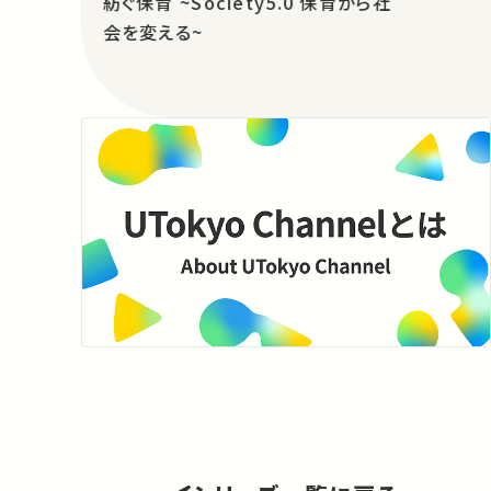
紡ぐ保育 ~Society5.0 保育から社
会を変える~