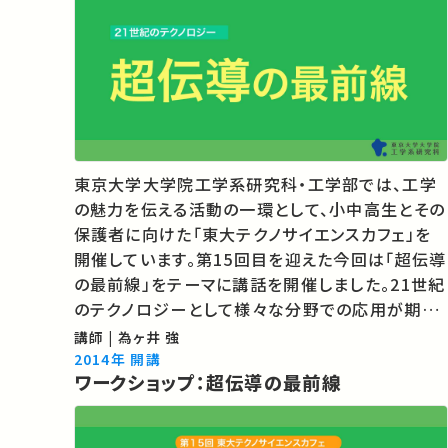
東京大学大学院工学系研究科・工学部では、工学
の魅力を伝える活動の一環として、小中高生とその
保護者に向けた「東大テクノサイエンスカフェ」を
開催しています。第15回目を迎えた今回は「超伝導
の最前線」をテーマに講話を開催しました。21世紀
のテクノロジーとして様々な分野での応用が期待
されている超伝導の理論や研究についてお話しし
講師 | 為ヶ井 強
ます。 ★東大テクノサイエンスカフェ
2014年 開講
ワークショップ：超伝導の最前線
http://www.t.u-tokyo.ac.jp/foe/admi…