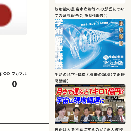
放射能の農畜水産物等への影響につい
ての研究報告会 第8回報告会
フカマル
ド
生命の科学−構造と機能の調和（学術俯
0
瞰講義）
技術は人を不幸にするのか？東大教授