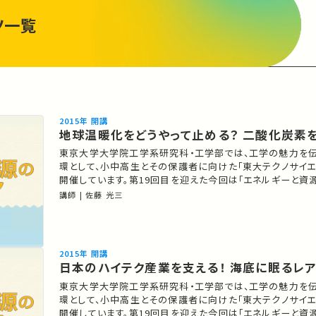
ツ一覧
2015年 開講
地球温暖化をどうやって止める？ 二酸化炭素
東京大学大学院工学系研究科・工学部では、工学の魅力を
環として、小中高生とその保護者に向けた「東大テクノサイエ
開催しています。第19回目を迎えた今回は「エネルギーと資
ア 」をテーマに講演・実験・ワークショップを開催しました。 00:34 三大エネ
講師 | 佐藤 光三
ルギー革命と環境 12:07 世界のCO2排出量 15:06 CCS（Carbon
Capture and Storage） 25:51 日本でCCSは不要…
2015年 開講
日本のハイテク産業を支える！ 海底に眠るレ
東京大学大学院工学系研究科・工学部では、工学の魅力を
環として、小中高生とその保護者に向けた「東大テクノサイエ
開催しています。第19回目を迎えた今回は「エネルギーと資