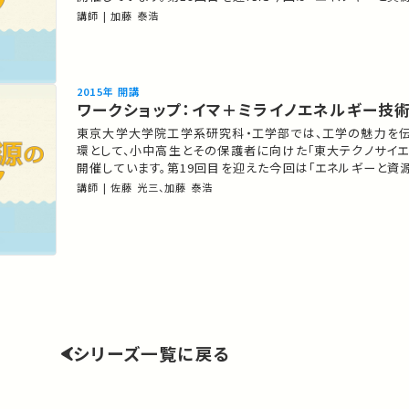
ア」をテーマに講演・実験・ワークショップを開催しました。 01:39 「レアアー
講師 | 加藤 泰浩
ス泥」の発見 12:23 レアアース泥の可能性 19:26 南鳥島レアアース泥開発
計画 23:25 未来のために地球を科学する …
2015年 開講
ワークショップ：イマ＋ミライノエネルギー技
東京大学大学院工学系研究科・工学部では、工学の魅力を
環として、小中高生とその保護者に向けた「東大テクノサイエ
開催しています。第19回目を迎えた今回は「エネルギーと資
ア 」をテーマに講演・実験・ワークショップを開催しました。 ★東大テクノサ
講師 | 佐藤 光三、加藤 泰浩
イエンスカフェ http://www.t.u-
tokyo.ac.jp/foe/admission/t_lab.html ★あなたのシェアが、ほかの誰
か…
シリーズ一覧に戻る