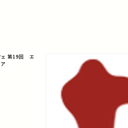
ェ 第19回 エ
ィア