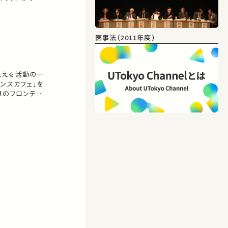
医事法（2011年度）
術
伝える活動の一
ンスカフェ」を
源のフロンティ