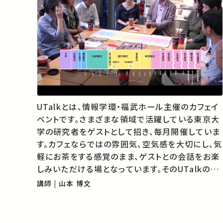
UTalkとは、情報学環・福武ホール主催のカフェイ
ベントです。さまざまな領域で活躍している東京大
学の研究者をゲストとして招き、毎月開催していま
す。カフェならではの雰囲気、空気感を大切にし、気
軽にお茶をする感覚のまま、ゲストとの会話をお楽
しみいただける場となっています。そのUTalkの第
100回を記念して、2016年7月9日に開催された
講師 | 山本 博文
「流れをつかむ日本の歴史」を特別に東大TVでお
届けします。 歴史のなかにみられ…