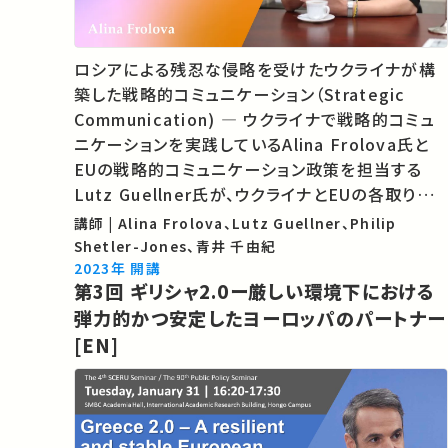
ロシアによる残忍な侵略を受けたウクライナが構
築した戦略的コミュニケーション（Strategic
Communication) ― ウクライナで戦略的コミュ
ニケーションを実践しているAlina Frolova氏と
EUの戦略的コミュニケーション政策を担当する
Lutz Guellner氏が、ウクライナとEUの各取り組
みを批判的に評価し、今後の課題と教訓について
講師 | Alina Frolova、Lutz Guellner、Philip
議論します。 パネリスト Alina Frolova, Lutz
Shetler-Jones、青井 千由紀
Guellner モデレーター Philip Shetler-Jones
2023年 開講
第3回 ギリシャ2.0ー厳しい環境下における
…
弾力的かつ安定したヨーロッパのパートナー
[EN]