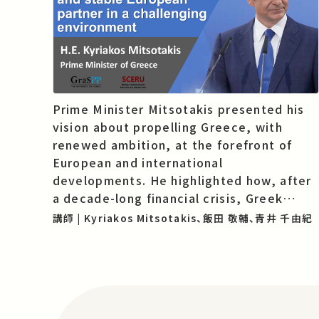
Prime Minister Mitsotakis presented his
vision about propelling Greece, with
renewed ambition, at the forefront of
European and international
developments. He highlighted how, after
a decade-long financial crisis, Greek
society has demonstrated resilience to
講師 | Kyriakos Mitsotakis、飯田 敬輔、青井 千由紀
populism and has regained confidence
and dynamism. He further explained how
ambitious reforms have restored
normalcy and revived the economy…