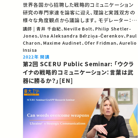
世界各国から招聘した戦略的コミュニケーション
研究の専門家達を論客に迎え、理論と実践双方の
様々な角度観点から議論します。 モデレーター：青
井千由紀（東京大学 公共政策大学院・教授） スピ
講師 | 青井 千由紀、Neville Bolt、Philip Shetler-
ーカー： Dr. Neville Bolt, “Ambiguity and
Jones、Una Aleksandra Bērziņa-Čerenkov、Paul
Strategic Communications: Lessons from
Charon、Maxime Audinet、Ofer Fridman、Aurelio
Insisa
Afghanis…
2022年 開講
第2回 SCERU Public Seminar: 「ウクラ
イナの戦略的コミュニケーション：言葉は武
器に勝るか？」[EN]