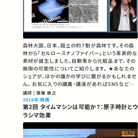
森林大国、日本。国土の約７割が森林です。その森
林から「セルロースナノファイバー」という革新的な
素材が誕生しました。自動車から化粧品まで、その
無限の可能性についてご紹介します。 ★あなたの
シェアが、ほかの誰かの学びに繋がるかもしれませ
ん。 お気に入りの講義・講演があればSNSなどで
シェアをお願いします。
講師 | 齋藤 継之
2018年 開講
第2回 タイムマシンは可能か？：原子時計とウ
ラシマ効果