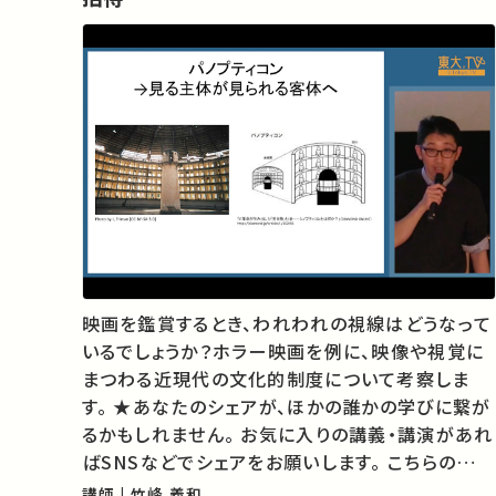
映画を鑑賞するとき、われわれの視線はどうなって
いるでしょうか？ホラー映画を例に、映像や視覚に
まつわる近現代の文化的制度について考察しま
す。 ★あなたのシェアが、ほかの誰かの学びに繋が
るかもしれません。 お気に入りの講義・講演があれ
ばSNSなどでシェアをお願いします。 こちらの動画
の概要を特集記事でもご紹介しています。 ⇒【なぜ
講師 | 竹峰 義和