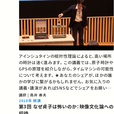
アインシュタインの相対性理論によると、高い場所
の時計は速く進みます。 この講義では、原子時計や
GPSの原理を紹介しながら、タイムマシンの可能性
について考えます。 ★あなたのシェアが、ほかの誰
かの学びに繋がるかもしれません。 お気に入りの
講義・講演があればSNSなどでシェアをお願いし
ます。
講師 | 鳥井 寿夫
2018年 開講
第3回 なぜ貞子は怖いのか：映像文化論への
招待