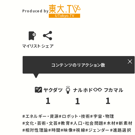
Produced by
マイリスト
シェア
コンテンツの
リアクション数
ヤクダツ
フカマル
ナルホド
1
1
1
#エネルギー・資源
#ロボット・技術
#宇宙・物理
#文化・芸術・文芸
#教育
#人口・社会問題
#木材
#新素材
#相対性理論
#時間
#映像
#視線
#ジェンダー
#進路選択