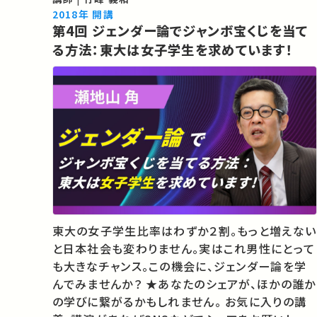
貞子は怖いのか】映画『リング』から映像と視覚の
2018年 開講
第4回 ジェンダー論でジャンボ宝くじを当て
謎に迫る（ぴぴりのイチ推…
る方法：東大は女子学生を求めています！
東大の女子学生比率はわずか２割。もっと増えない
と日本社会も変わりません。実はこれ男性にとって
も大きなチャンス。この機会に、ジェンダー論を学
んでみませんか？ ★あなたのシェアが、ほかの誰か
の学びに繋がるかもしれません。 お気に入りの講