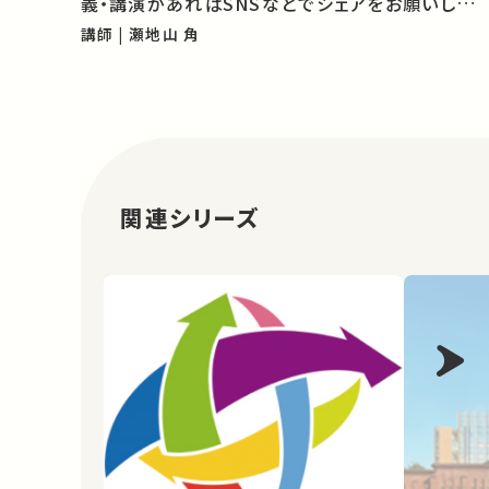
義・講演があればSNSなどでシェアをお願いしま
す。
講師 | 瀬地山 角
関連シリーズ