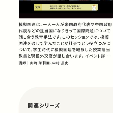
模擬国連は、一人一人が米国政府代表や中国政府
代表などの担当国になりきって国際問題について
話し合う教育手法です。このセッションでは、模擬
国連を通して学んだことが社会でどう役立つかに
ついて、学生時代に模擬国連を経験した授業担当
教員と現役外交官が話し合います。 イベント詳細
はこちら。 主催：東京大学大学院総合文化研究科・
講師 | 山崎 茉莉亜、中村 長史
教養学部附属教養教育高度化機構アクティブラー
ニング部門 ★あなたのシェアが、ほ…
関連シリーズ