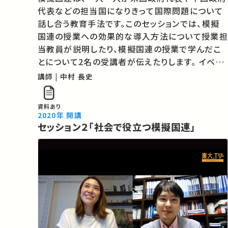
代表などの担当国になりきって国際問題について
話し合う教育手法です。このセッションでは、模擬
国連の授業への効果的な導入方法について授業担
当教員が説明したり、模擬国連の授業で学んだこ
とについて2名の受講者が伝えたりします。 イベン
ト詳細はこちら。 主催：東京大学大学院総合文化
講師 | 中村 長史
研究科・教養学部附属教養教育高度化機構アクテ
ィブラーニング部門 ★あなたのシェ…
資料あり
2020年 開講
セッション２「社会で役立つ模擬国連」