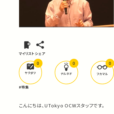
マイリスト
シェア
0
0
0
どんな学びが
ありましたか？
ヤクダツ
ナルホド
フカマル
#特集
こんにちは、UTokyo OCWスタッフです。