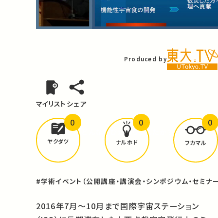
Video
Produced by
マイリスト
シェア
0
0
0
どんな学びが
ありましたか？
ヤクダツ
ナルホド
フカマル
#学術イベント（公開講座・講演会・シンポジウム・セミナー
2016年7月～10月まで国際宇宙ステーション