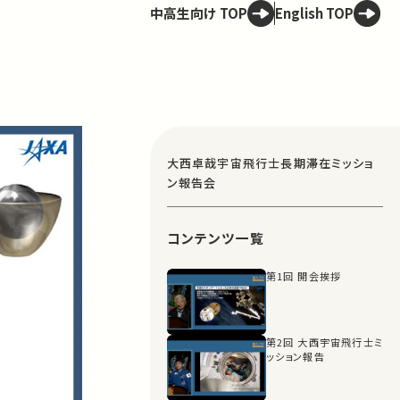
中高生向け TOP
English TOP
大西卓哉宇宙飛行士長期滞在ミッショ
ン報告会
コンテンツ一覧
第1回 開会挨拶
第2回 大西宇宙飛行士ミ
ッション報告