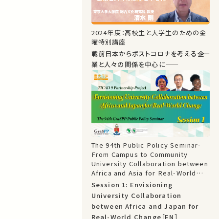
2024年度：高校生と大学生のための金
曜特別講座
戦前日本からポストコロナを考える――企
業と人々の関係を中心に――
The 94th Public Policy Seminar-
From Campus to Community
University Collaboration between
Africa and Asia for Real-World
Change: TICAD 9 Partnership
Session 1: Envisioning
Project
University Collaboration
between Africa and Japan for
Real-World Change［EN］