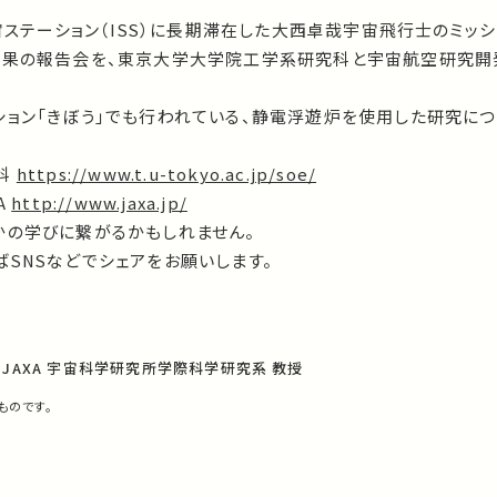
宇宙ステーション（ISS）に長期滞在した大西卓哉宇宙飛行士のミッ
成果の報告会を、東京大学大学院工学系研究科と宇宙航空研究開
。
ション「きぼう」でも行われている、静電浮遊炉を使用した研究に
科
https://www.t.u-tokyo.ac.jp/soe/
A
http://www.jaxa.jp/
かの学びに繋がるかもしれません。
SNSなどでシェアをお願いします。
JAXA 宇宙科学研究所学際科学研究系 教授
ものです。