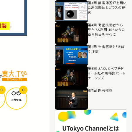
第3回 静電浮遊炉を用い
た高温融体とガラスの研
究
第4回 衛星技術者から
見たISS利用：ISSからの
衛星放出を中心に
第5回 宇宙医学と「きぼ
う」利用
第6回 JAXAとペプチド
リーム社の戦略的パート
y
ナーシップ
0
0
第7回 閉会挨拶
フカマル