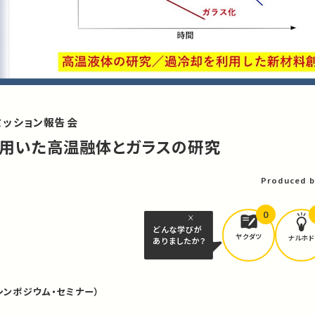
ミッション報告会
炉を用いた高温融体とガラスの研究
Produced b
0
どんな学びが
ヤクダツ
ナルホド
ありましたか？
シンポジウム・セミナー）