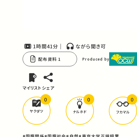
Video
1時間41分
ながら聞き可
配布資料 1
Produced by
マイリスト
シェア
0
0
0
どんな学びが
ありましたか？
ヤクダツ
ナルホド
フカマル
#国際関係
#国際社会
#自然
#東京大学正規授業