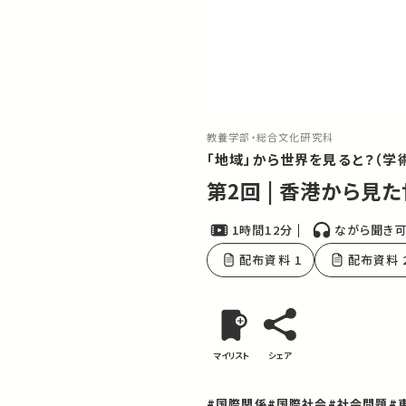
教養学部・総合文化研究科
「地域」から世界を見ると？（学
第2回 | 香港から見
1時間12分
ながら聞き
配布資料 1
配布資料 
マイリスト
シェア
#国際関係
#国際社会
#社会問題
#