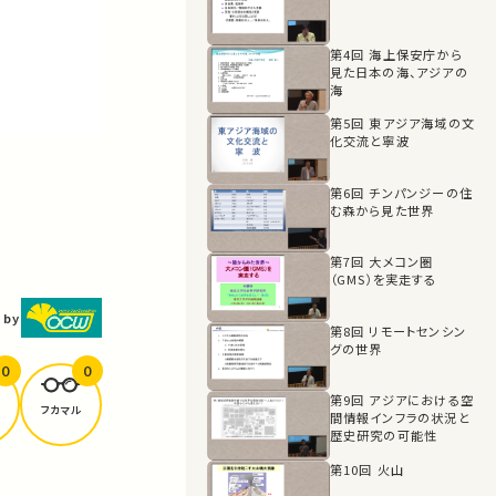
第4回 海上保安庁から
見た日本の海、アジアの
海
第5回 東アジア海域の文
化交流と寧波
第6回 チンパンジーの住
む森から見た世界
第7回 大メコン圏
（GMS）を実走する
 by
第8回 リモートセンシン
グの世界
0
0
第9回 アジアにおける空
フカマル
間情報インフラの状況と
歴史研究の可能性
第10回 火山