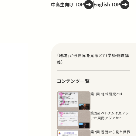
中高生向け TOP
English TOP
「地域」から世界を見ると？（学術俯瞰講
義）
コンテンツ一覧
第1回 地域研究とは
第2回 ベトナムは東アジ
アか東南アジアか?
第2回 香港から見た世界