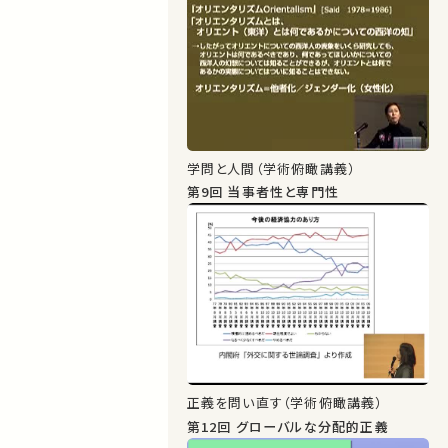
学問と人間（学術俯瞰講義）
第9回 当事者性と専門性
正義を問い直す（学術俯瞰講義）
第12回 グローバルな分配的正義