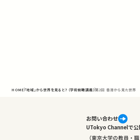
HOME
「地域」から世界を見ると？（学術俯瞰講義）
第2回 香港から見た世界
お問い合わせ
UTokyo Channe
（東京大学の教員・職