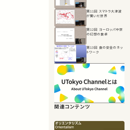
第11回 スマトラ大津波
が繋いだ世界
第12回 ヨーロッパ中世
の幻想の食卓
第13回 食の安全のネッ
トワーク
関連コンテンツ