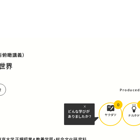
術俯瞰講義）
た世界
可
2
Produced
0
どんな学びが
ヤクダツ
ナルホド
ありましたか？
東京大学正規授業
#教養学部・総合文化研究科