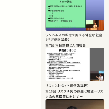
ワンヘルスの概念で捉える健全な社会
（学術俯瞰講義）
第7回 伴侶動物と人間社会
リスクと社会（学術俯瞰講義）
第13回 リスク研究の課題と展望―リス
ク論の再構築に向けてー