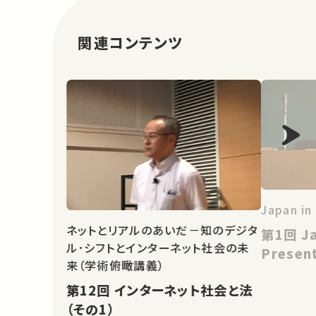
関連コンテンツ
Japan in
ネットとリアルのあいだ－知のデジタ
第1回 Japan, Past and
ル･シフトとインターネット社会の未
Presen
来（学術俯瞰講義）
第12回 インターネット社会と法
（その1）