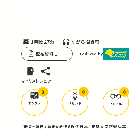
Video
1時間27分
ながら聞き可
配布資料 1
Produced by
マイリスト
シェア
0
0
0
どんな学びが
ありましたか？
ヤクダツ
ナルホド
フカマル
#政治・法律
#歴史
#法律
#近代日本
#東京大学正規授業