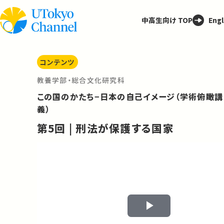
中高生向け TOP
Engl
コンテンツ
教養学部・総合文化研究科
この国のかたち−日本の自己イメージ（学術俯瞰講
義）
第5回 | 刑法が保護する国家
Play