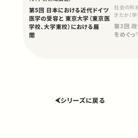
社会の形
第5回 日本における近代ドイツ
きたか（学
医学の受容と 東京大学（東京医
第3回 政治権力と参加――民主主義
学校、大学東校）における展
をめぐっ
開
シリーズに戻る