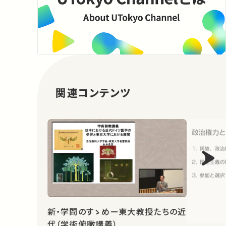
関連コンテンツ
新・学問のすゝめー東大教授たちの近
代（学術俯瞰講義）