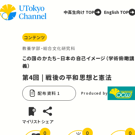
中高生向け TOP
English TOP
コンテンツ
教養学部・総合文化研究科
この国のかたち−日本の自己イメージ（学術俯瞰講
義）
第4回 | 戦後の平和思想と憲法
配布資料 1
Produced by
マイリスト
シェア
0
0
0