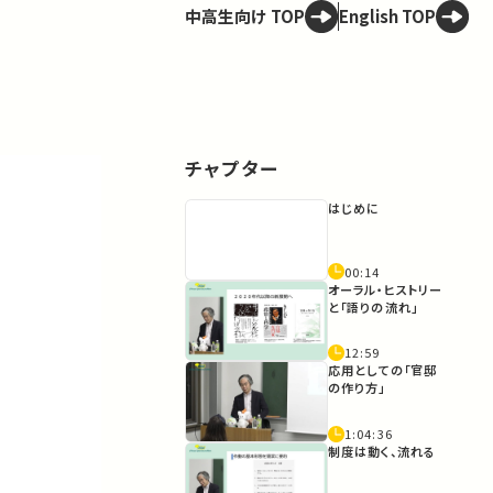
中高生向け TOP
English TOP
チャプター
はじめに
00:14
オーラル・ヒストリー
と「語りの流れ」
12:59
応用としての「官邸
の作り方」
1:04:36
制度は動く、流れる