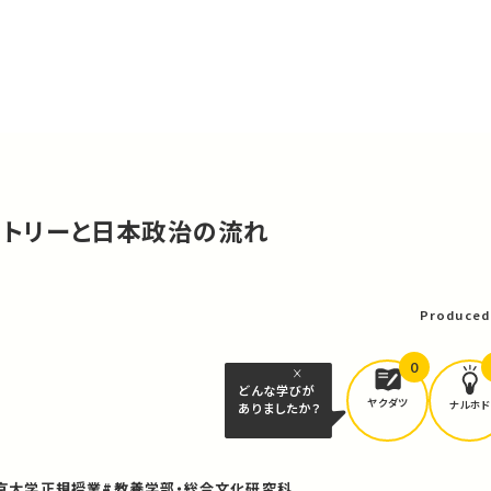
ヒストリーと日本政治の流れ
可
Produced
0
どんな学びが
ヤクダツ
ナルホド
ありましたか？
京大学正規授業
#教養学部・総合文化研究科