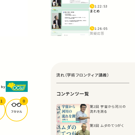
1:22:53
まとめ
1:26:05
質疑応答
1:29:02
流れ（学術フロンティア講義）
 by
コンテンツ一覧
1
0
第2回 宇宙から河川の
流れを測る
フカマル
第3回 ムダのてつがく