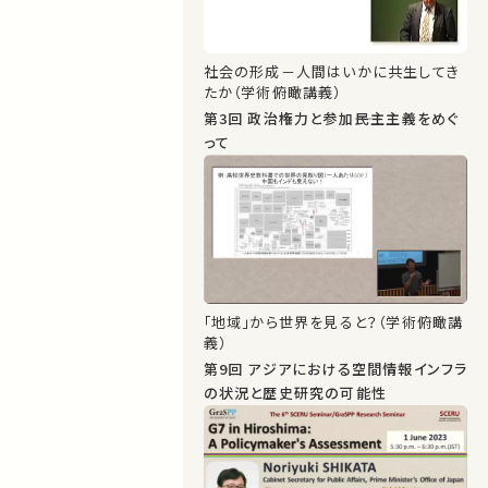
社会の形成－人間はいかに共生してき
たか（学術俯瞰講義）
第3回 政治権力と参加――民主主義をめぐ
って
「地域」から世界を見ると？（学術俯瞰講
義）
第9回 アジアにおける空間情報インフラ
の状況と歴史研究の可能性