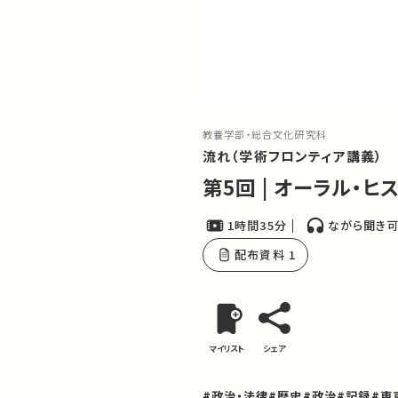
教養学部・総合文化研究科
流れ（学術フロンティア講義）
第5回 | オーラル・
1時間35分
ながら聞き
配布資料 1
マイリスト
シェア
#政治・法律
#歴史
#政治
#記録
#東