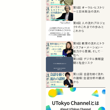
第5回 オーラル・ヒストリ
ーと日本政治の流れ
第8回 人の流れプロジェ
クトのこれまでの歩みと
これから
第9回 教育の流れとトラ
ンスフォーメーションー
能力から意識、そして存
在へ
第10回 デジタル情報空
間と社会リスク
第11回 会話を紡ぐ流れ
の諸相：会話分析の観点
から