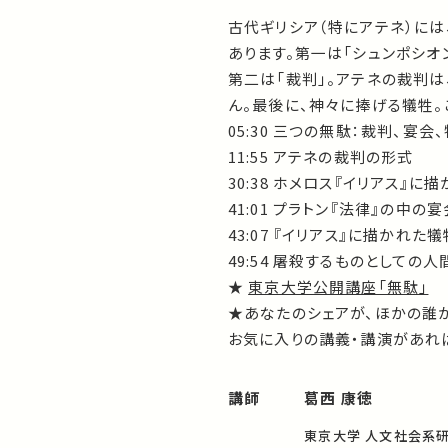
古代ギリシア（特にアテネ）に
あります。第一は「シュンポシオ
第二は「裁判」。アテネの裁判
ん。最後に、神々に捧げる犠牲。
05:30 三つの無駄：裁判、宴会
11:55 アテネの裁判の形式
30:38 ホメロス『イリアス』に
41:01 プラトン『法律』の中の宴
43:07 『イリアス』に描かれた犠
49:54 屠殺するものとしての人
★
東京大学公開講座「無駄」
★あなたのシェアが、ほかの誰
お気に入りの講義・講演があれば
講師
葛西 康徳
東京大学 人文社会系研