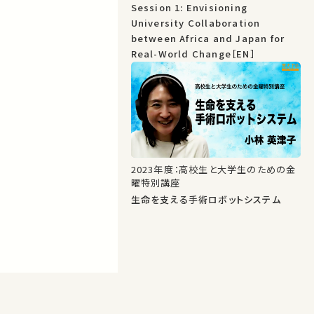
Change: TICAD 9 Partnership
Session 1: Envisioning
Project
University Collaboration
between Africa and Japan for
Real-World Change［EN］
2023年度：高校生と大学生のための金
曜特別講座
生命を支える手術ロボットシステム