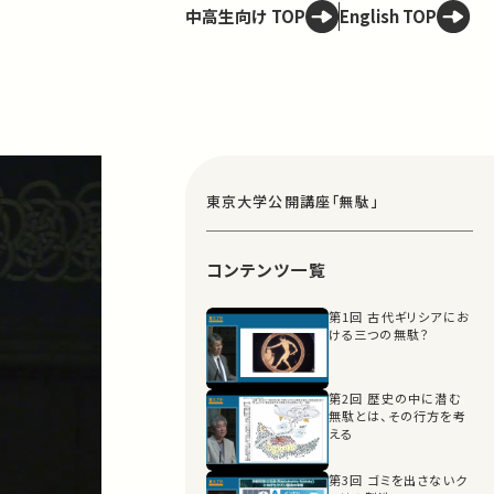
中高生向け TOP
English TOP
東京大学公開講座「無駄」
コンテンツ一覧
第1回 古代ギリシアにお
ける三つの無駄？
第2回 歴史の中に潜む
無駄とは、その行方を考
える
第3回 ゴミを出さないク