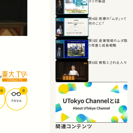
スリの製造
第4回 医療の「ムダ」って
何のこと？
第5回 産業現場のムダ取
り改善と成長戦略
第6回 無駄とされる人々
y
0
0
フカマル
関連コンテンツ