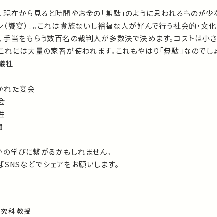
は、現在から見ると時間やお金の「無駄」のように思われるものが少
ン（饗宴）」。これは貴族ないし裕福な人が好んで行う社会的・文化
は、手当をもらう数百名の裁判人が多数決で決めます。コストは小さ
これには大量の家畜が使われます。これもやはり「無駄」なのでし
、犠牲
描かれた宴会
会
牲
間
かの学びに繋がるかもしれません。
SNSなどでシェアをお願いします。
究科 教授