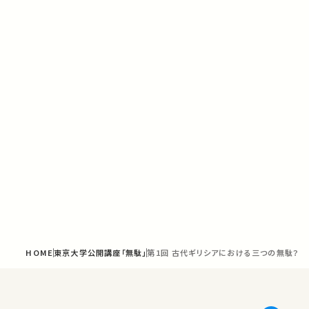
HOME
東京大学公開講座「無駄」
第1回 古代ギリシアにおける三つの無駄？