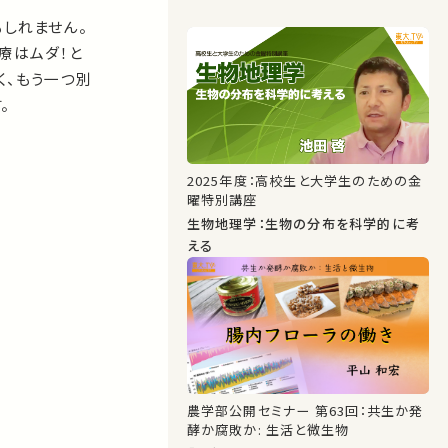
もしれません。
療はムダ！と
く、もう一つ別
。
2025年度：高校生と大学生のための金
曜特別講座
生物地理学：生物の分布を科学的に考
える
農学部公開セミナー 第63回：共生か発
酵か腐敗か: 生活と微生物