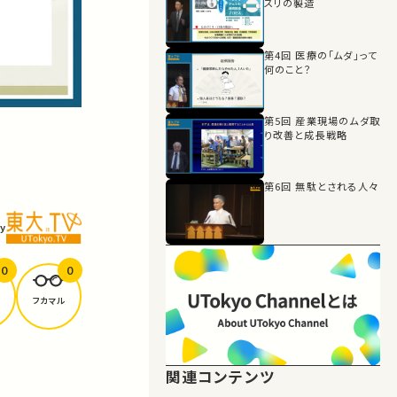
スリの製造
第4回 医療の「ムダ」って
何のこと？
第5回 産業現場のムダ取
り改善と成長戦略
第6回 無駄とされる人々
y
0
0
フカマル
関連コンテンツ