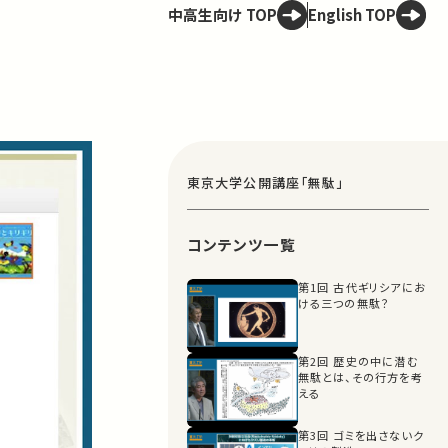
中高生向け TOP
English TOP
東京大学公開講座「無駄」
コンテンツ一覧
第1回 古代ギリシアにお
ける三つの無駄？
第2回 歴史の中に潜む
無駄とは、その行方を考
える
第3回 ゴミを出さないク