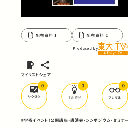
Video
配布資料 1
配布資料 2
Produced by
マイリスト
シェア
0
0
0
どんな学びが
ありましたか？
ヤクダツ
ナルホド
フカマル
#学術イベント（公開講座・講演会・シンポジウム・セミナー