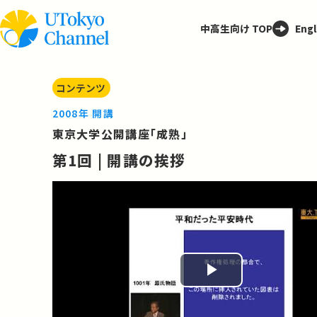
中高生向け TOP
Engl
コンテンツ
2008年 開講
東京大学公開講座「成熟」
第1回 | 開講の挨拶
Play