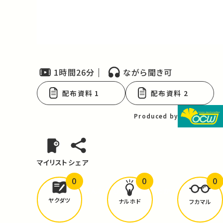
Video
1時間26分
ながら聞き可
配布資料 1
配布資料 2
Produced by
マイリスト
シェア
0
0
0
どんな学びが
ありましたか？
ヤクダツ
ナルホド
フカマル