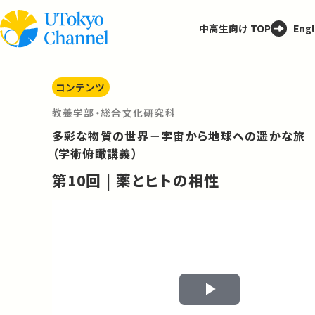
中高生向け TOP
Engl
コンテンツ
教養学部・総合文化研究科
多彩な物質の世界－宇宙から地球への遥かな旅
（学術俯瞰講義）
第10回 | 薬とヒトの相性
Play