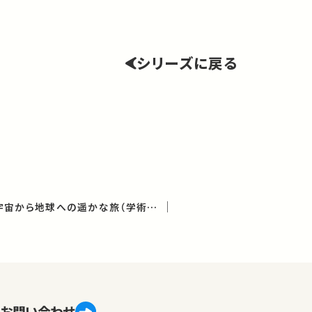
シリーズに戻る
多彩な物質の世界－宇宙から地球への遥かな旅（学術俯瞰講義）
お問い合わせ