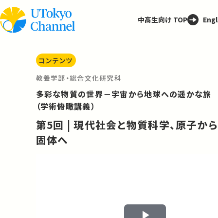
中高生向け TOP
Engl
コンテンツ
教養学部・総合文化研究科
多彩な物質の世界－宇宙から地球への遥かな旅
（学術俯瞰講義）
第5回 | 現代社会と物質科学、原子から
固体へ