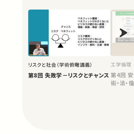
工学倫理
リスクと社会（学術俯瞰講義）
第4回 安全確保の潮流 －科学技
第8回 失敗学－リスクとチャンス
術・法・