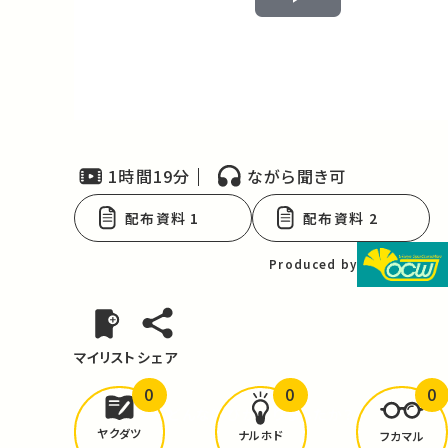
Play
Video
1時間19分
ながら聞き可
配布資料 1
配布資料 2
Produced by
マイリスト
シェア
0
0
0
どんな学びが
ありましたか？
ヤクダツ
ナルホド
フカマル