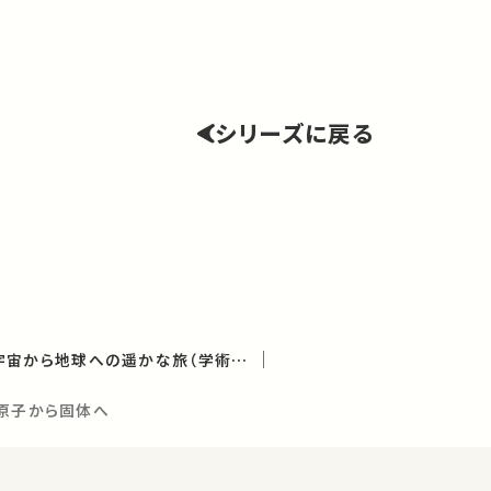
シリーズに戻る
多彩な物質の世界－宇宙から地球への遥かな旅（学術俯瞰講義）
、原子から固体へ