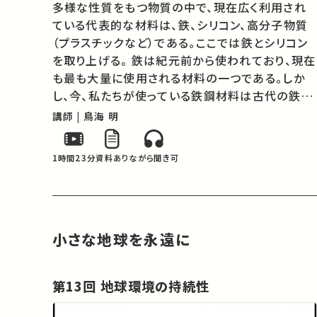
多様な性質をもつ物質の中で、現在広く利用され
ている代表的な材料は、鉄、シリコン、高分子物質
（プラスチックなど）である。ここでは鉄とシリコン
を取り上げる。 鉄は紀元前から使われており、現在
も最も大量に使用される材料の一つである。しか
し、今、私たちが使っている鉄鋼材料は古代の鉄と
は作り方も性能も全く異なり、さらに進化し続けて
講師 | 鳥海 明
いる。鉄鋼材料のミクロな構造の制御から、巨大な
製鉄所で大量に生産され社会の役…
1時間23分
資料あり
ながら聞き可
小さな地球を永遠に
第13回 地球環境の持続性