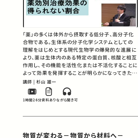
「薬」の多くは体外から摂取する低分子、高分子化
合物である。生体系の分子化学システムとしての
理解をはじめとする現代生物学の爆発的な進展に
より、薬は生体内のある特定の蛋白質、核酸と相互
作用し、その機能を活性化または不活化することに
よって効果を発揮することが明らかになってきた。
現代の創薬は、病気の鍵となる標的分子の発見、
講師 | 杉山 雄一
作用する化合物の探索と創成、そして生体内にお
ける薬理効果の検証という科学的な方法…
1時間26分
資料あり
ながら聞き可
物質が変わる－物質から材料へ－