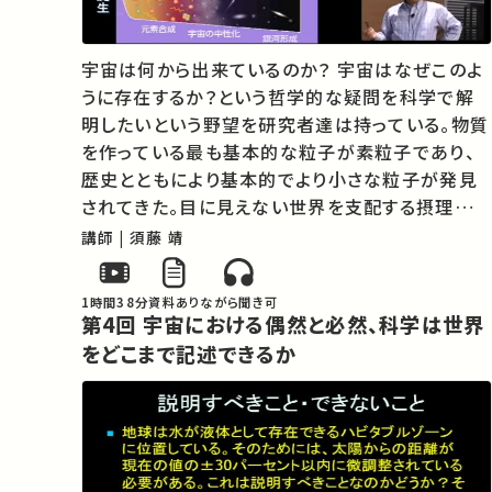
宇宙は何から出来ているのか？ 宇宙はなぜこのよ
うに存在するか？という哲学的な疑問を科学で解
明したいという野望を研究者達は持っている。物質
を作っている最も基本的な粒子が素粒子であり、
歴史とともにより基本的でより小さな粒子が発見
されてきた。目に見えない世界を支配する摂理を解
明するのが自然科学の目的である。世界はどこま
講師 | 須藤 靖
で法則に支配され、また科学はどこまで世界を記
述できるのであろう。この問いに正解があると…
1時間38分
資料あり
ながら聞き可
第4回 宇宙における偶然と必然、科学は世界
をどこまで記述できるか