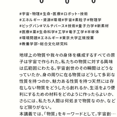
0
0
0
#宇宙・物理
#生命・医療
#ロボット・技術
#エネルギー・資源
#環境
#宇宙
#素粒子
#物理学
#ビッグバン
#マルチバース
#技術
#量子力学
#新素材
#医療
#薬
#生命科学
#工学
#電子工学
#半導体
#環境問題
#エネルギー
#東京大学正規授業
#教養学部・総合文化研究科
地球上の物質や我々の身体を構成するすべての原
子は宇宙で作られた。私たちの物質に対する興味
は広範囲にわたる。宇宙創世のその瞬間はどうな
っていたか、身の周りに在る物質はどうして多彩な
性質を持つのか、魅力ある性質を持つ天然には存
在しない物質をどうしたら創れるか、生活をより便
利にするための材料をどのように作ったらよいか、
さらには、私たち人間は何処まで物質なのか、など
など限りがない。

本講義では、「物質」をキーワードとして，宇宙創世