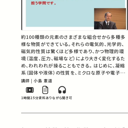
約100種類の元素のさまざまな組合せから多種多
様な物質ができている。それらの電気的、光学的、
磁気的性質は驚くほど多様であり、かつ物理的環
境（温度、圧力、磁場など）により大きく変化するた
め、われわれが操ることもできる。 はじめに、凝縮
系（固体や液体）の性質を、ミクロな原子や電子の
ふるまいから解き明かす。さらに自然には存在しな
講師 | 小島 憲道
い分子集合体を創ることによって、分子間相互作用
が生み出すさまざまな魅力ある現…
1時間25分
資料あり
ながら聞き可