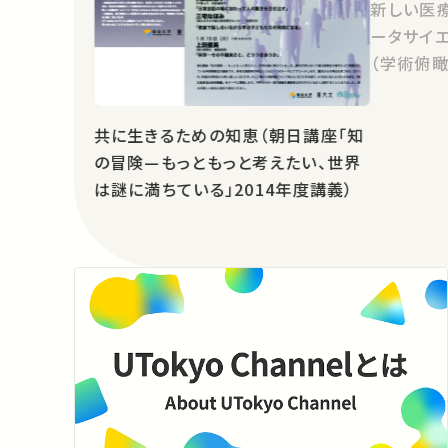
新しい医
ータサイ
（学術俯瞰
共に生きるための知恵（朝日講座「知
の冒険—もっともっと考えたい、世界
は謎に満ちている」2014年度講義）