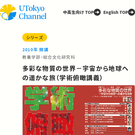
中高生向け TOP
English TOP
シリーズ
2010年 開講
教養学部・総合文化研究科
多彩な物質の世界－宇宙から地球へ
の遥かな旅（学術俯瞰講義）