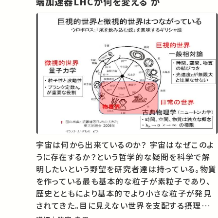
端加速器LHCが何を変える か
宇宙は何から出来ているのか？ 宇宙はなぜこのよ
うに存在するか？という哲学的な疑問を科学で解
明したいという野望を研究者達は持っている。物質
を作っている最も基本的な粒子が素粒子であり、
歴史とともにより基本的でより小さな粒子が発見
されてきた。目に見えない世界を支配する摂理を解
明するのが自然科学の目的である。世界はどこま