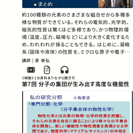
約100種類の元素のさまざまな組合せから多種多
様な物質ができている。それらの電気的、光学的、
磁気的性質は驚くほど多様であり、かつ物理的環
境（温度、圧力、磁場など）により大きく変化するた
め、われわれが操ることもできる。 はじめに、凝縮
系（固体や液体）の性質を、ミクロな原子や電子の
ふるまいから解き明かす。さらに自然には存在しな
講師 | 家 泰弘
い分子集合体を創ることによって、分子間相互作用
が生み出すさまざまな魅力ある現…
1時間31分
資料あり
ながら聞き可
第7回 分子の集団が生み出す高度な機能性