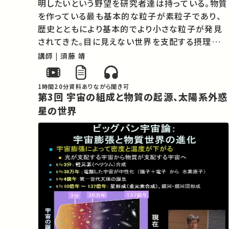
明したいという野望を研究者達は持っている。物質
を作っている最も基本的な粒子が素粒子であり、
歴史とともにより基本的でより小さな粒子が発見
されてきた。目に見えない世界を支配する摂理を解
明するのが自然科学の目的である。世界はどこま
講師 | 須藤 靖
で法則に支配され、また科学はどこまで世界を記
述できるのであろう。この問いに正解があると…
1時間20分
資料あり
ながら聞き可
第3回 宇宙の組成と物質の起源、太陽系外惑
星の世界