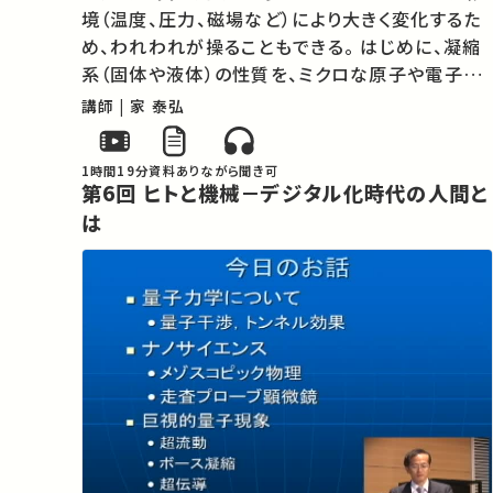
境（温度、圧力、磁場など）により大きく変化するた
め、われわれが操ることもできる。 はじめに、凝縮
系（固体や液体）の性質を、ミクロな原子や電子の
ふるまいから解き明かす。さらに自然には存在しな
講師 | 家 泰弘
い分子集合体を創ることによって、分子間相互作用
が生み出すさまざまな魅力ある現…
1時間19分
資料あり
ながら聞き可
第6回 ヒトと機械－デジタル化時代の人間と
は