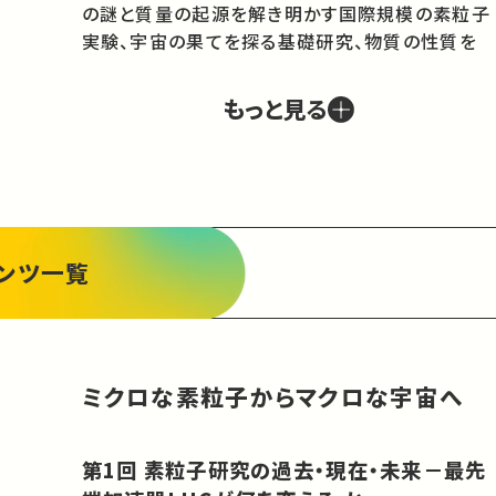
の謎と質量の起源を解き明かす国際規模の素粒子
実験、宇宙の果てを探る基礎研究、物質の性質を
支配する法則とそれを応用した物質合成の科学、
人のからだに作用する物質群と創薬研究，新たな
もっと見る
物質社会を切り拓いていく材料開発の世界を概説
する。最後に、物質科学の発展に支えられた人類・
社会の活動によって、有限になりつつある地球の環
境を持続させる智慧について考える。

本講義はきっと皆さんに新しい物質観をもたらす
に違いない。’狭い意味での理系’以外に、広い分野
ンツ一覧
の理系学生はもとより、多数の文系学生の聴講を
期待している。
ミクロな素粒子からマクロな宇宙へ
第1回 素粒子研究の過去・現在・未来－最先