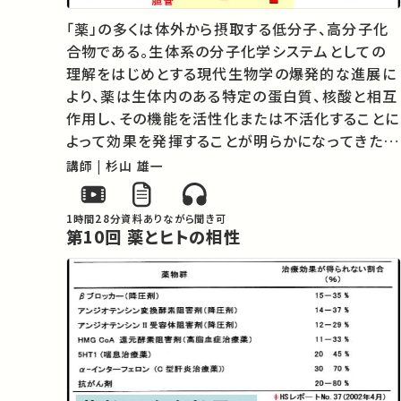
「薬」の多くは体外から摂取する低分子、高分子化
合物である。生体系の分子化学システムとしての
理解をはじめとする現代生物学の爆発的な進展に
より、薬は生体内のある特定の蛋白質、核酸と相互
作用し、その機能を活性化または不活化することに
よって効果を発揮することが明らかになってきた。
現代の創薬は、病気の鍵となる標的分子の発見、
講師 | 杉山 雄一
作用する化合物の探索と創成、そして生体内にお
ける薬理効果の検証という科学的な方法…
1時間28分
資料あり
ながら聞き可
第10回 薬とヒトの相性