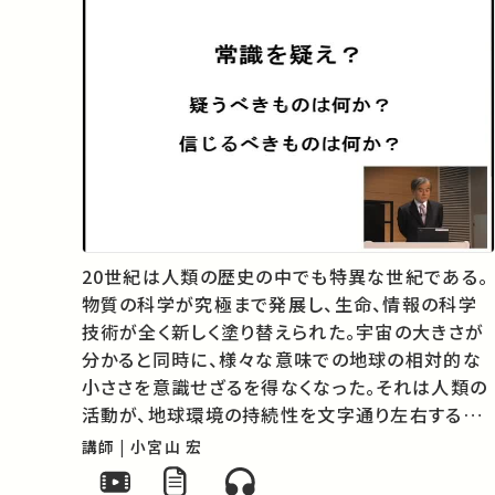
20世紀は人類の歴史の中でも特異な世紀である。
物質の科学が究極まで発展し、生命、情報の科学
技術が全く新しく塗り替えられた。宇宙の大きさが
分かると同時に、様々な意味での地球の相対的な
小ささを意識せざるを得なくなった。それは人類の
活動が、地球環境の持続性を文字通り左右する段
階に入ったことを意味する。「物質の科学」は資源
講師 | 小宮山 宏
の利用、エネルギーの利用の両面でも、この課題の