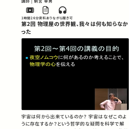
講師 | 駒宮 幸男
で法則に支配され、また科学はどこまで世界を記
述できるのであろう。この問いに正解があると…
1時間26分
資料あり
ながら聞き可
第2回 物理屋の世界観、我々は何も知らなか
った
宇宙は何から出来ているのか？ 宇宙はなぜこのよ
うに存在するか？という哲学的な疑問を科学で解