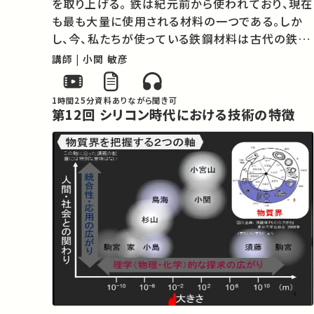
を取り上げる。 鉄は紀元前から使われており、現在
も最も大量に使用される材料の一つである。しか
し、今、私たちが使っている鉄鋼材料は古代の鉄と
は作り方も性能も全く異なり、さらに進化し続けて
講師 | 小関 敏彦
いる。鉄鋼材料のミクロな構造の制御から、巨大な
製鉄所で大量に生産され社会の役…
1時間25分
資料あり
ながら聞き可
第12回 シリコン時代における技術の特徴