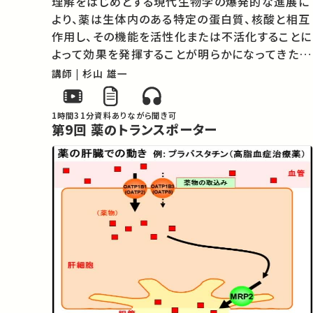
理解をはじめとする現代生物学の爆発的な進展に
より、薬は生体内のある特定の蛋白質、核酸と相互
作用し、その機能を活性化または不活化することに
よって効果を発揮することが明らかになってきた。
現代の創薬は、病気の鍵となる標的分子の発見、
講師 | 杉山 雄一
作用する化合物の探索と創成、そして生体内にお
ける薬理効果の検証という科学的な方法…
1時間31分
資料あり
ながら聞き可
第9回 薬のトランスポーター