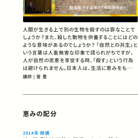
人間が生きる上で別の生物を殺すのは罪なことで
しょうか？また、殺した動物を供養することにはどの
ような意味があるのでしょうか？ 「自然との共生」と
いう言葉は人畜無害な印象で語られがちですが、
人が自然の恩恵を享受する時、「殺す」という行為
は避けられません。日本人は、生活に恵みをもたら
す動植物に霊的な存在を見出し、それを供養して
講師 | 菅 豊
きました。しかしその供養は心の安寧をもたらす一
方で罪悪感や贖罪意識を植えつ…
恵みの配分
2014年 開講