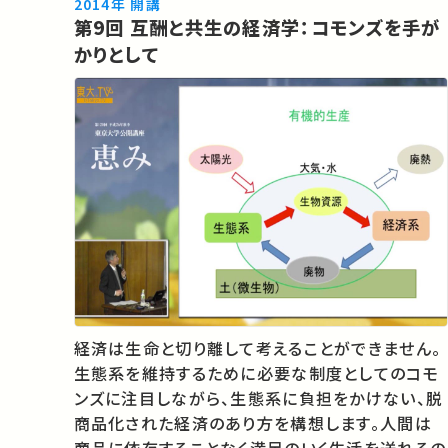
岸生態系と物質循環 31:41 干潟・浅場・藻場の再
2014年 開講
第9回 互酬と共生の経済学：コモンズを手が
生 55:50 …
かりとして
経済は生命と切り離して考えることができません。
生態系を維持するために必要な制度としてのコモ
ンズに注目しながら、生態系に負担をかけない、脱
商品化された経済のあり方を構想します。人間は