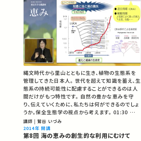
縄文時代から里山とともに生き、植物の生態系を
管理してきた日本人。 世代を超えて知識を蓄え、生
態系の持続可能性に配慮することができるのは人
間だけがもつ特性です。 自然の豊かな恵みを守
り、伝えていくために、私たちは何ができるのでしょ
うか。保全生態学の視点から考えます。 01:30 保全
生態学からみた「さとやま」 11:06 縄文時代のさと
講師 | 鷲谷 いづみ
やま植生管理 25:51 「持続可能性へのまなざし」
2014年 開講
第8回 海の恵みの創生的な利用にむけて
こそ人…