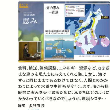
食料、輸送、気候調整、エネルギー資源など、さまざ
まな恵みを私たちに与えてくれる海。しかし、海は
ずっと同じままであるわけではなく、人間とのかか
わりによって水質や生態系が変化します。海から持
続的に恵みを受け取るために、私たちはどのように
かかわっていくべきなのでしょうか。環境システム
学の立場から考えます。 01:05 海の恵み 13:08 沿
講師 | 多部田 茂