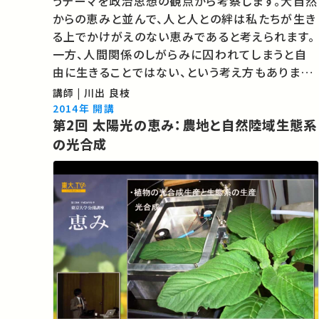
うテーマを政治思想の観点から考察します。大自然
からの恵みと並んで、人と人との絆は私たちが生き
る上でかけがえのない恵みであると考えられます。
一方、人間関係のしがらみに囚われてしまうと自
由に生きることではない、という考え方もあります。
人は人にとっての恵みだと言えるのでしょうか。も
講師 | 川出 良枝
し言えるとしたら、どういう意味でそうなのでしょう
2014年 開講
第2回 太陽光の恵み：農地と自然陸域生態系
か。著名な哲学者たちの思想…
の光合成