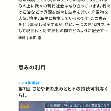
みの上に我々の現代社会は成り立っています。我々
は石油などの資源を燃やし生産を行い、廃棄物を
大気、地中、海中に投棄しているのです。この恵み
をどう享受し保全するか、特に、一つの世代内で、そ
して現世代と将来世代の間でどのように配分する
べきか、という問題は現代社会にとって最も重要な
講師 | 前田 章
課題の一つと言えるでしょう。こうした問題を経済
学の観点から考えてみたいと思います…
恵みの利用
2014年 開講
第7回 さとやまの恵みとヒトの持続可能なく
らし