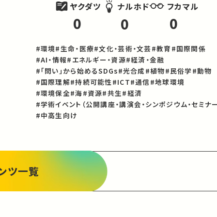
ヤクダツ
フカマル
ナルホド
0
0
0
#環境
#生命・医療
#文化・芸術・文芸
#教育
#国際関係
#AI・情報
#エネルギー・資源
#経済・金融
#「問い」から始めるSDGs
#光合成
#植物
#民俗学
#動物
#国際理解
#持続可能性
#ICT
#通信
#地球環境
#環境保全
#海
#資源
#共生
#経済
#学術イベント（公開講座・講演会・シンポジウム・セミナー
#中高生向け
ンツ一覧