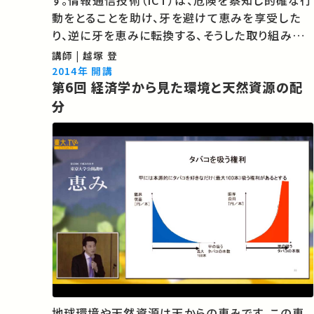
す。情報通信技術（ICT）は、危険を察知し的確な行
動をとることを助け、牙を避けて恵みを享受した
り、逆に牙を恵みに転換する、そうした取り組みを
可能にしています。この講義では、「食」を中心に
講師 | 越塚 登
ICTを活用した取り組みを紹介し、恵みを支える仕
2014年 開講
第6回 経済学から見た環境と天然資源の配
組みの裏側をご紹介します。 …
分
地球環境や天然資源は天からの恵みです。この恵