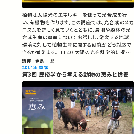
植物は太陽光のエネルギーを使って光合成を行
い、有機物を作ります。この講座では、光合成のメカ
ニズムを詳しく見ていくとともに、農地や森林の光
合成生産の効率についてお話しし、激変する地球
環境に対して植物生産に関する研究がどう対応で
きるか考えます。 00:40 太陽の光を科学的に捉え
る 09:12 植物の光合成のしくみ 19:08 植物は光
講師 | 寺島 一郎
合成で自分の首を締めている？ 29:41 地球環境変
2014年 開講
第3回 民俗学から考える動物の恵みと供養
化と光合成 …