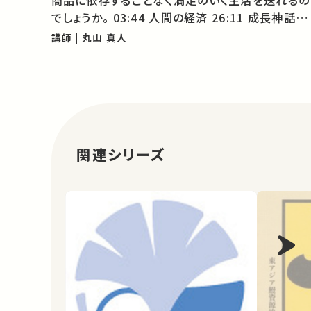
商品に依存することなく満足のいく生活を送れるの
でしょうか。 03:44 人間の経済 26:11 成長神話の
限界 41:31 モノからコトへ ★ 東京大学公開講座
講師 | 丸山 真人
「恵み」 ★あなたのシェアが、ほかの誰かの…
関連シリーズ