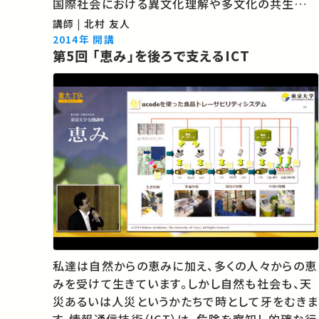
国際社会における異文化理解や多文化の共生を促
すことで、国を越えて協調し課題を解決する姿勢を
講師 | 北村 友人
育み、平和に繋がると期待されています。この講義
2014年 開講
第5回 「恵み」を後ろで支えるICT
では、国内外の教育にかかわる諸課題をESDの
視…
私達は自然からの恵みに加え、多くの人々からの恵
みを受けて生きています。しかし自然も社会も、天
災あるいは人災というかたちで時として牙をむきま