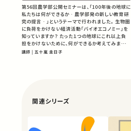
第56回農学部公開セミナーは、「100年後の地球に
私たちは何ができるか‐農学部発の新しい教育研
究の提言‐」というテーマで行われました。 生物圏
に負荷をかけない経済活動「バイオエコノミー」を
知っていますか？ たった１つの地球にこれ以上負
担をかけないために、何ができるか考えてみましょ
う。 ★過去の農学部公開セミナー （東京大学農学
講師 | 五十嵐 圭日子
部のサイトが開きます） ★あなたのシェアが、ほか
の誰かの学びに繋が…
関連シリーズ