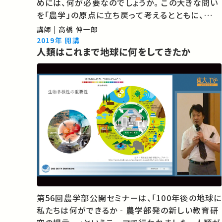
めには、何が必要なのでしょうか。 この大きな問い
を「農学」の原点に立ち戻って考えるとともに、
「One Earth Guardians育成プログラム」を紹介
講師 | 高橋 伸一郎
します。 ★過去の農学部公開セミナー （東京大学
2019年 開講
人類はこれまで地球に何をしてきたか
農学部のサイトが開きます） …
第56回農学部公開セミナーは、「100年後の地球に
私たちは何ができるか‐農学部発の新しい教育研