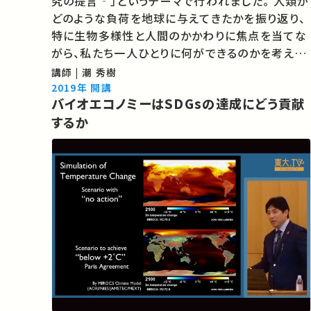
究の提言‐」というテーマで行われました。 人類が
どのような負荷を地球に与えてきたかを振り返り、
特に生物多様性と人間のかかわりに焦点を当てな
がら、私たち一人ひとりに何ができるのかを考えま
す。 ★過去の農学部公開セミナー （東京大学農学
講師 | 潮 秀樹
部のサイトが開きます） ★あなたのシェアが、ほか
2019年 開講
バイオエコノミーはSDGsの達成にどう貢献
の誰かの学びに繋が…
するか