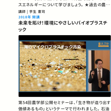
スエネルギーについて学びましょう。 ★過去の農学
部公開セミナー （東京大学農学部のサイトが開き
講師 | 芋生 憲司
ます） ★あなたのシェアが、ほかの誰かの学…
2018年 開講
未来を拓け！環境にやさしいバイオプラスチ
ック
第54回農学部公開セミナーは、「生き物が造り出す
価値あるもの」というテーマで行われました。 石油