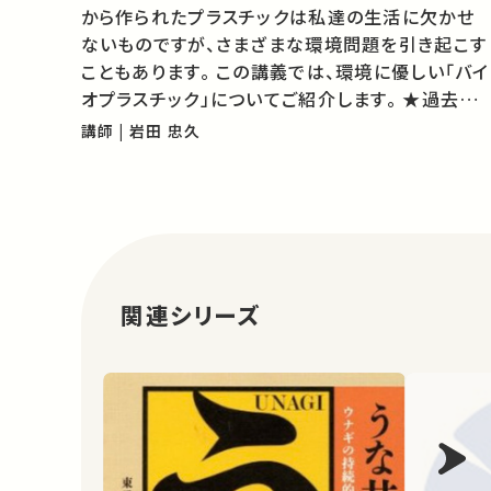
から作られたプラスチックは私達の生活に欠かせ
ないものですが、さまざまな環境問題を引き起こす
こともあります。 この講義では、環境に優しい「バイ
オプラスチック」についてご紹介します。 ★過去の
農学部公開セミナー （東京大学農学部のサイトが
講師 | 岩田 忠久
開きます） ★あなたのシェアが、ほかの誰…
関連シリーズ