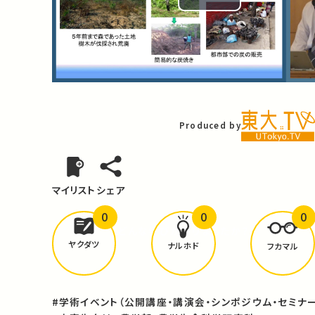
Play
Video
Produced by
マイリスト
シェア
0
0
0
どんな学びが
ありましたか？
ヤクダツ
ナルホド
フカマル
#学術イベント（公開講座・講演会・シンポジウム・セミナー