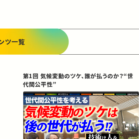
ます。

vol.2のテーマは「エネルギーと環境」。気候変動と
いう大きな課題を前に、私たちは未来の持続可能
な社会をどのように築いていけばよいのか？ この
答えのない問いに、各分野のトップを走る4人の教
授たちが挑みます。あえて答えを出さないトークセ
ンツ一覧
ッションを、お楽しみ下さい！
第1回 気候変動のツケ、誰が払うのか？“世
代間公平性”