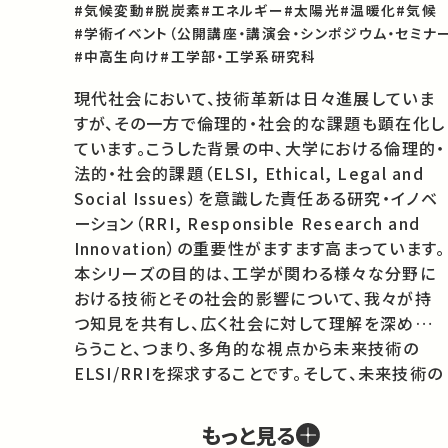
#気候変動
#脱炭素
#エネルギー
#太陽光
#温暖化
#気候
#学術イベント（公開講座・講演会・シンポジウム・セミナー
#中高生向け
#工学部・工学系研究科
現代社会において、技術革新は日々進展していま
すが、その一方で倫理的・社会的な課題も顕在化し
ています。こうした背景の中、大学における倫理的・
法的・社会的課題（ELSI, Ethical, Legal and 
Social Issues）を意識した責任ある研究・イノベ
ーション（RRI, Responsible Research and 
Innovation）の重要性がますます高まっています。
本シリーズの目的は、工学が関わる様々な分野に
おける技術とその社会的影響について、我々が持
つ知見を共有し、広く社会に対して理解を深めても
らうこと、つまり、多角的な視点から未来技術の
ELSI/RRIを探求することです。そして、未来技術の
最前線で活躍する研究者の知見と対話を通じて、
視聴者に新たな視点を提供することを目指してい
もっと見る