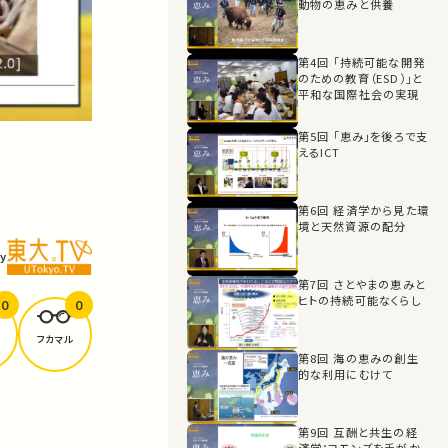
動物の恵みと供養
第4回 「持続可能な開発
のための教育（ESD）」と
平和な国際社会の実現
第5回 「恵み」を後ろで支
えるICT
第6回 経済学から見た環
境と天然資源の配分
y
第7回 さとやまの恵みと
ヒトの持続可能なくらし
0
0
フカマル
第8回 海の恵みの創生
的な利用にむけて
第9回 互酬と共生の経