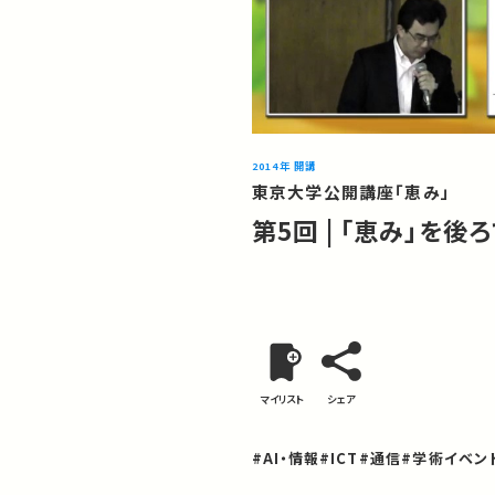
2014年 開講
東京大学公開講座「恵み」
第5回 | 「恵み」を後
マイリスト
シェア
#AI・情報
#ICT
#通信
#学術イベン