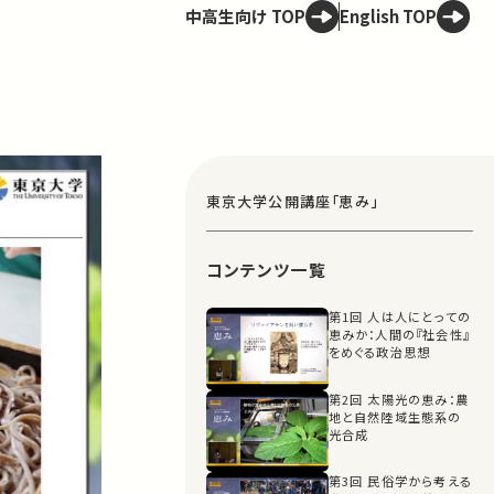
中高生向け TOP
English TOP
東京大学公開講座「恵み」
コンテンツ一覧
第1回 人は人にとっての
恵みか：人間の『社会性』
をめぐる政治思想
第2回 太陽光の恵み：農
地と自然陸域生態系の
光合成
第3回 民俗学から考える