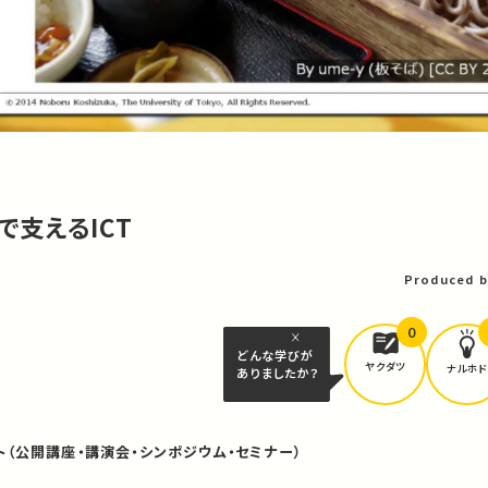
ろで支えるICT
Produced b
0
どんな学びが
ヤクダツ
ナルホド
ありましたか？
ト（公開講座・講演会・シンポジウム・セミナー）