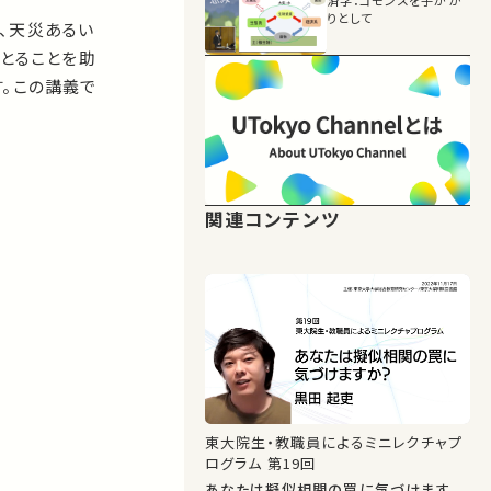
済学：コモンズを手がか
りとして
、天災あるい
をとることを助
。この講義で
関連コンテンツ
東大院生・教職員によるミニレクチャプ
ログラム 第19回
あなたは擬似相関の罠に気づけます