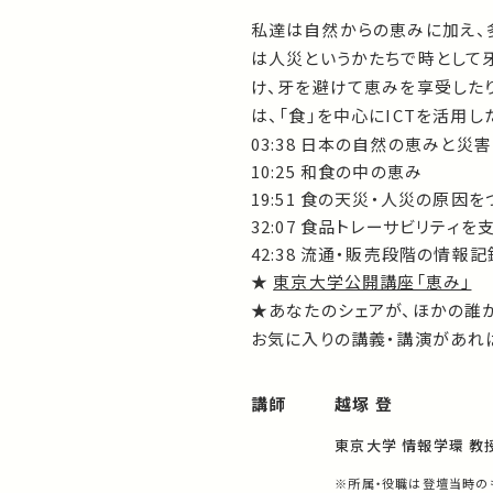
私達は自然からの恵みに加え、
は人災というかたちで時として牙
け、牙を避けて恵みを享受した
は、「食」を中心にICTを活用
03:38 日本の自然の恵みと災害
10:25 和食の中の恵み
19:51 食の天災・人災の原因
32:07 食品トレーサビリティを
42:38 流通・販売段階の情報
★
東京大学公開講座「恵み」
★あなたのシェアが、ほかの誰
お気に入りの講義・講演があれば
講師
越塚 登
東京大学 情報学環 教
※所属・役職は登壇当時の