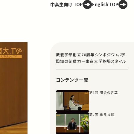
中高生向け TOP
English TOP
教養学部創立70周年シンポジウム：学
際知の俯瞰力ー東京大学駒場スタイル
コンテンツ一覧
第1回 開会の言葉
第2回 総長挨拶