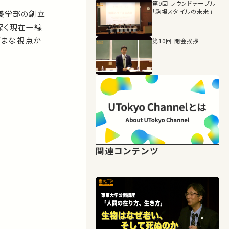
第9回 ラウンドテーブル
「駒場スタイルの未来」
養学部
の
創立
深く現在一線
ざまな視点か
第10回 閉会挨拶
関連コンテンツ