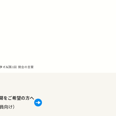
タイル
第1回 開会の言葉
lで公開をご希望の方へ
員向け）