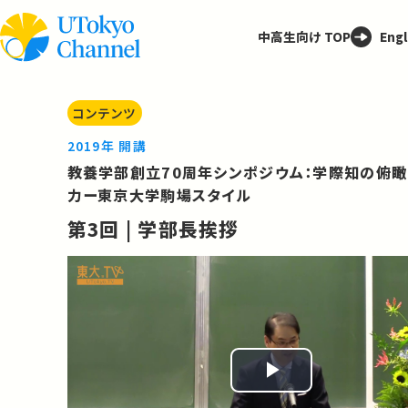
中高生向け TOP
Engl
コンテンツ
2019年 開講
教養学部創立70周年シンポジウム：学際知の俯瞰
力ー東京大学駒場スタイル
第3回 | 学部長挨拶
Play