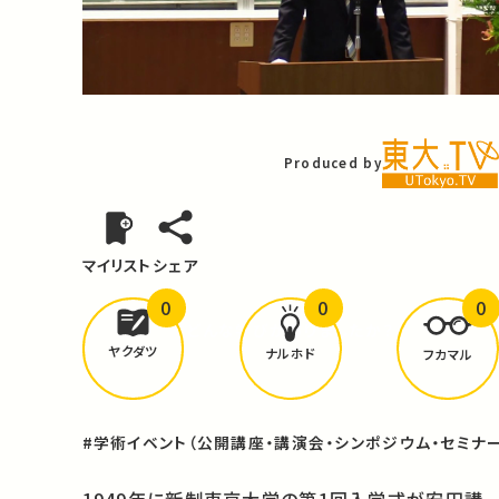
Video
Produced by
マイリスト
シェア
0
0
0
どんな学びが
ありましたか？
ヤクダツ
ナルホド
フカマル
#学術イベント（公開講座・講演会・シンポジウム・セミナー