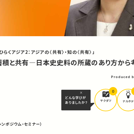
、ひらくアジア2：アジアの〈共有〉・知の〈共有〉」
蓄積と共有―日本史史料の所蔵のあり方から
Produced b
0
どんな学びが
ヤクダツ
ナルホド
ありましたか？
シンポジウム・セミナー）