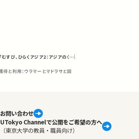
U-PARLシンポジウム「むすび、ひらくアジア2：アジアの〈共有〉・知の〈共有〉」
獲得と利用：ウラマーとマドラサと図
お問い合わせ
UTokyo Channelで公開をご希望の方へ
（東京大学の教員・職員向け）