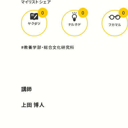
マイリスト
シェア
0
0
0
どんな学びが
ありましたか？
ヤクダツ
ナルホド
フカマル
#教養学部・総合文化研究科
講師
上田 博人