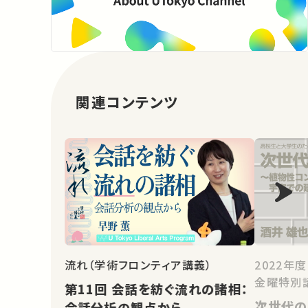
関連コンテンツ
流れ（学術フロンティア講義）
2022年
金曜特別
第11回 会話を紡ぐ流れの諸相：
次世代の
会話分析の観点から