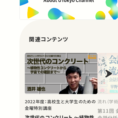
関連コンテンツ
2022年度：高校生と大学生のための
流れ（学術
金曜特別講座
第11回 会話を紡ぐ流れの諸相：
次世代のコンクリート ～植物性
会話分析