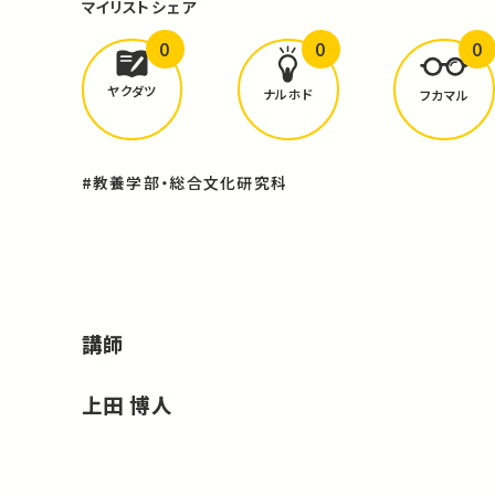
マイリスト
シェア
0
0
0
どんな学びが
ありましたか？
ヤクダツ
ナルホド
フカマル
#教養学部・総合文化研究科
講師
上田 博人