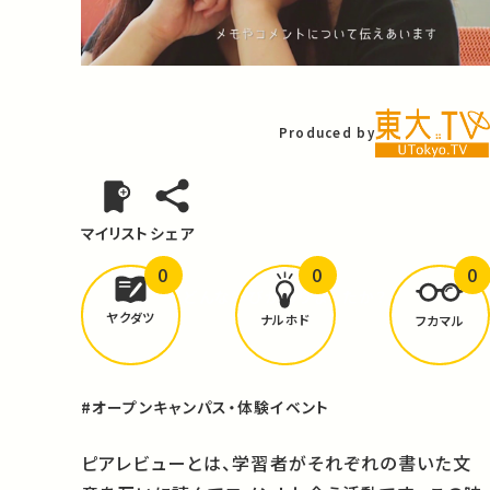
Video
Produced by
マイリスト
シェア
0
0
0
どんな学びが
ありましたか？
ヤクダツ
ナルホド
フカマル
#オープンキャンパス・体験イベント
ピアレビューとは、学習者がそれぞれの書いた文