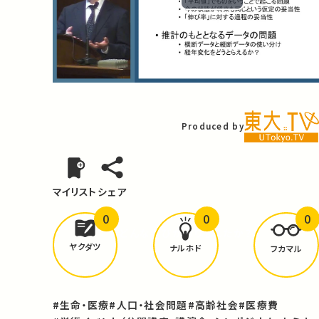
Play
Video
Produced by
マイリスト
シェア
0
0
0
どんな学びが
ありましたか？
ヤクダツ
ナルホド
フカマル
#生命・医療
#人口・社会問題
#高齢社会
#医療費