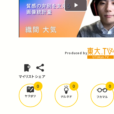
Play
Video
Produced by
マイリスト
シェア
0
0
0
どんな学びが
ありましたか？
ヤクダツ
ナルホド
フカマル