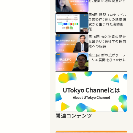
る：産業立地の視点から
第9回 新型コロナウイル
ス感染症：東大の基礎研
究から生まれた治療薬の
種
第10回 光と物質の新た
な出会い：光科学の最前
線への招待
第11回 群の広がり ――フ
ーリエ展開をきっかけに――
関連コンテンツ