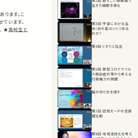
第2回 超すごい顕微鏡で
生きた細胞を視る
あります。こ
せています。
第3回 宇宙における生
命：命の星はいくつある
 ★
高校生と
のか？
第4回 くすりと社会
第5回 新型コロナウイル
ス感染症対策から考える
行政権力の問題
脳の作り方を探す
第7回 認知モードの言語
間比較
第8回 地域活性化を考え