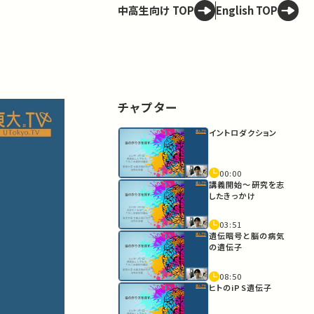
中高生向け TOP
English TOP
チャプター
イントロダクション
00:00
講義開始〜研究を志
したきっかけ
03:51
遺伝暗号と脳の病気
の遺伝子
08:50
ヒトのiPS遺伝子