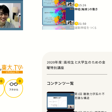
15:26
神経(軸索)の働き
21:50
運動神経をつくる
31:01
ALSの薬の開発
37:24
2020年度：高校生と大学生のための金
脳をつくる？
曜特別講座
y
43:38
0
0
コンテンツ一覧
研究室訪問
フカマル
第1回 離散力学系の不
51:08
思議な構造