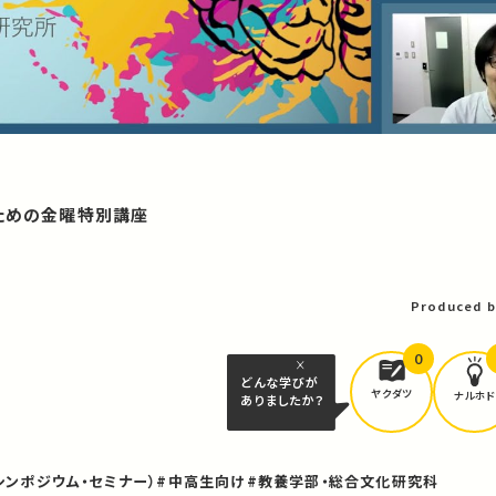
のための金曜特別講座
Produced b
0
どんな学びが
ヤクダツ
ナルホド
ありましたか？
シンポジウム・セミナー）
#中高生向け
#教養学部・総合文化研究科