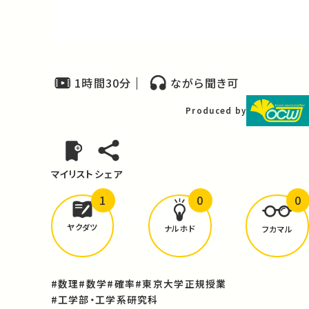
Video
1時間30分
ながら聞き可
Produced by
マイリスト
シェア
1
0
0
どんな学びが
ありましたか？
ヤクダツ
ナルホド
フカマル
#数理
#数学
#確率
#東京大学正規授業
#工学部・工学系研究科