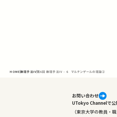
HOME
数理手法IV
第6回 数理手法IV - 6 マルチンゲールの理論②
お問い合わせ
UTokyo Channe
（東京大学の教員・職