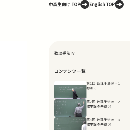
中高生向け TOP
English TOP
数理手法IV
コンテンツ一覧
第1回 数理手法IV - 1
初めに
第2回 数理手法IV - 2
確率論の基礎①
第3回 数理手法IV - 3
確率論の基礎②