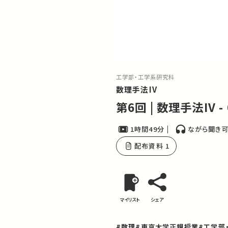
工学部・工学系研究科
数理手法IV
第6回 | 数理手法IV
1時間49分
ながら聞き
配布資料 1
マイリスト
シェア
#数理
#東京大学正規授業
#工学部