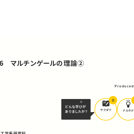
 - 6 マルチンゲールの理論②
可
Produced
0
どんな学びが
ヤクダツ
ナルホド
ありましたか？
・工学系研究科