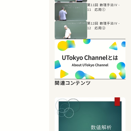
第11回 数理手法IV -
11 応用①
第12回 数理手法IV -
12 応用②
関連コンテンツ