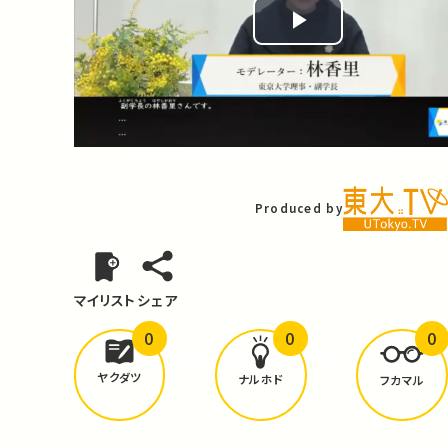
Play
Video
Produced by
マイリスト
シェア
0
0
0
どんな学びが
ありましたか？
ヤクダツ
ナルホド
フカマル