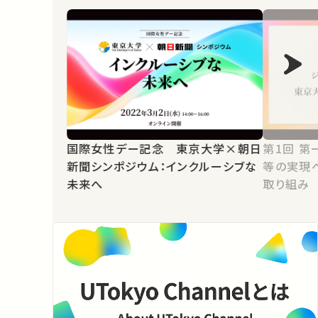
国際女性デー記念 東京大学×朝日
第1回 第一部 対談：ジェンダー平
新聞シンポジウム：インクルーシブな
等の実現
未来へ
取り組み