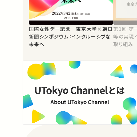
国際女性デー記念 東京大学×朝日
第1回 第一部 対談：ジェンダー平
新聞シンポジウム：インクルーシブな
等の実現
未来へ
取り組み