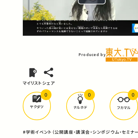
Play
Video
Produced by
マイリスト
シェア
0
0
0
どんな学びが
ありましたか？
ヤクダツ
ナルホド
フカマル
#学術イベント（公開講座・講演会・シンポジウム・セミナー