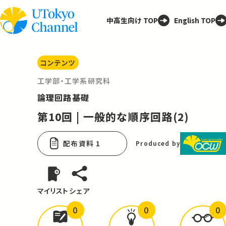
中高生向け TOP
English TOP
コンテンツ
工学部・工学系研究科
論理回路基礎
第10回 | 一般的な順序回路(2)
配布資料 1
Produced by
マイリスト
シェア
0
0
0
どんな学びが
ありましたか？