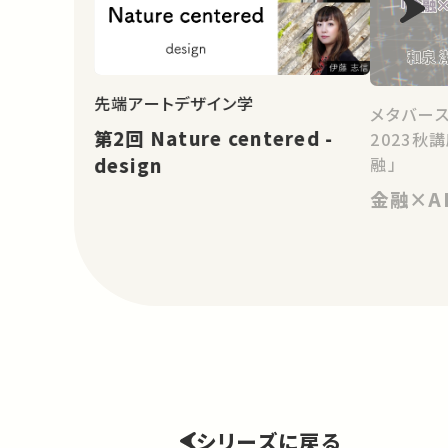
先端アートデザイン学
メタバー
第2回 Nature centered -
2023秋
融」
design
金融×A
シリーズに戻る