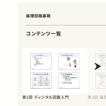
論理回路基礎
コンテンツ一覧
第1回 ディジタル回路入門
第2回