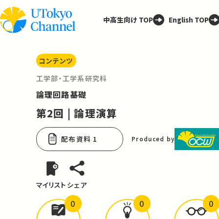
中高生向け TOP
English TOP
コンテンツ
工学部・工学系研究科
論理回路基礎
第2回 | 論理演算
配布資料 1
Produced by
マイリスト
シェア
0
0
0
どんな学びが
ありましたか？