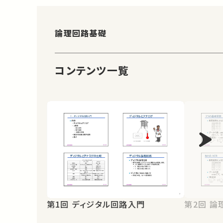
論理回路基礎
コンテンツ一覧
第1回 ディジタル回路入門
第2回