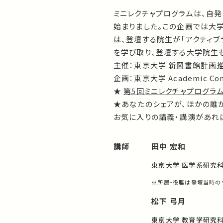
ミニレクチャプログラムは、自
始まりました。この企画では大
は、登壇する院生が「アクティ
を学び取り、登壇する大学院生
主催：東京大学
新図書館計画
企画：東京大学 Academic Com
★
第5回ミニレクチャプログラム
★あなたのシェアが、ほかの誰
お気に入りの講義・講演があれば
講師
田中 宏和
東京大学 医学系研究科
※所属・役職は登壇当時の
松下 弓月
東京大学 教育学研究科