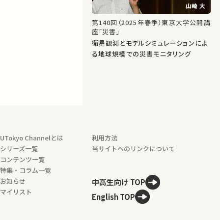
第140回（2025年春季）東京大学公開講
座「災害」
衛星観測とモデルシミュレーションによ
る地球規模での災害モニタリング
UTokyo Channelとは
利用方法
シリーズ一覧
当サイトへのリンクについて
コンテンツ一覧
特集・コラム一覧
お知らせ
中高生向け TOP
マイリスト
English TOP