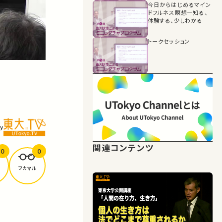
今日からはじめるマイン
ドフルネス瞑想―知る、
体験する、少しわかる
トークセッション
y
関連コンテンツ
0
0
フカマル