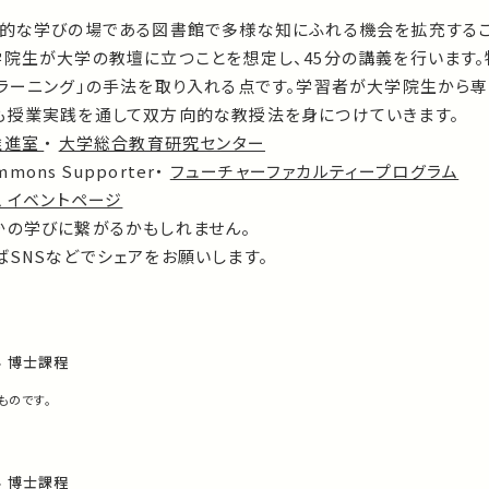
発的な学びの場である図書館で多様な知にふれる機会を拡充する
学院生が大学の教壇に立つことを想定し、45分の講義を行います
ブラーニング」の手法を取り入れる点です。学習者が大学院生から
も授業実践を通して双方向的な教授法を身につけていきます。
推進室
・
大学総合教育研究センター
mons Supporter・
フューチャーファカルティープログラム
 イベントページ
かの学びに繋がるかもしれません。
SNSなどでシェアをお願いします。
 博士課程
ものです。
 博士課程