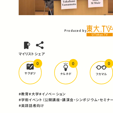
Video
Produced by
マイリスト
シェア
0
0
0
どんな学びが
ありましたか？
ヤクダツ
ナルホド
フカマル
#教育
#大学
#イノベーション
#学術イベント（公開講座・講演会・シンポジウム・セミナー
#英語話者向け