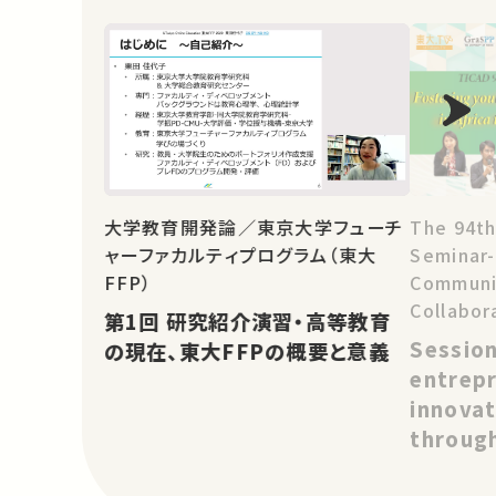
The 94th
大学教育開発論／東京大学フューチ
Seminar
ャーファカルティプログラム（東大
Communit
FFP）
Collabor
第1回 研究紹介演習・高等教育
and Asia
Session
の現在、東大FFPの概要と意義
Change: 
entrep
Project
innovat
through
Partne