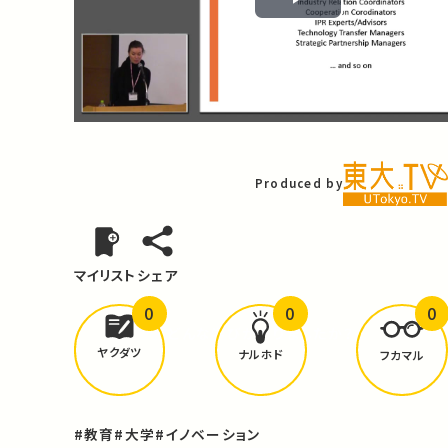
Play
Video
Produced by
マイリスト
シェア
0
0
0
どんな学びが
ありましたか？
ヤクダツ
ナルホド
フカマル
#教育
#大学
#イノベーション