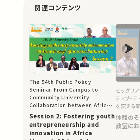
関連コンテンツ
The 94th Public Policy
Seminar-From Campus to
ビッグリア
Community University
ティブ・テ
Collaboration between Africa
を変える
and Asia for Real-World
Session 2: Fostering youth
体験のそ
Change: TICAD 9 Partnership
entrepreneurship and
教室にお
Project
innovation in Africa