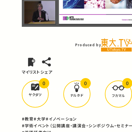
Video
Produced by
マイリスト
シェア
0
0
0
どんな学びが
ありましたか？
ヤクダツ
ナルホド
フカマル
#教育
#大学
#イノベーション
#学術イベント（公開講座・講演会・シンポジウム・セミナー