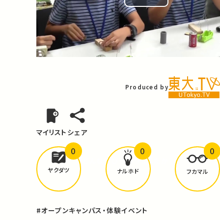
Play
Video
Produced by
マイリスト
シェア
0
0
0
どんな学びが
ありましたか？
ヤクダツ
ナルホド
フカマル
#オープンキャンパス・体験イベント