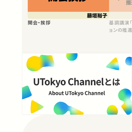
開会・挨拶
基調講演
ョンの推